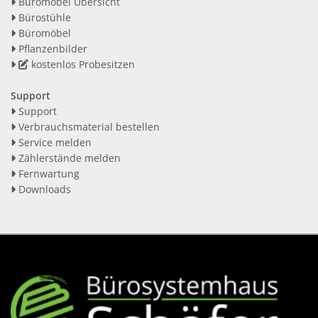
Büromöbel Übersicht
Bürostühle
Büromöbel
Pflanzenbilder
kostenlos Probesitzen
Support
Support
Verbrauchsmaterial bestellen
Service melden
Zählerstände melden
Fernwartung
Downloads